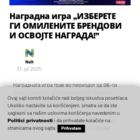
Наградна игра „ИЗБЕРЕТЕ
ГИ ОМИЛЕНИТЕ БРЕНДОВИ
И ОСВОЈТЕ НАГРАДА!”
Nelt
31. jul 2025.
Наградната игра трае во периодот од 06-ти
август до 16-ти септември 2025 година.
Ovaj sajt koristi kolačiće radi boljeg iskustva posetilaca.
Извлекувањето на наградите ќе се одржи на
Ukoliko nastavite sa korišćenjem, smatra se da ste
30.09.2025.
saglasni sa našim uslovima korišćenja navedenim u
Politici privatnosti
i da prihvatate kolačiće na
Официјалните правила за наградната игра
stranicama ovog sajta.
може да ги прочитате на следниот
линк
Prihvatam