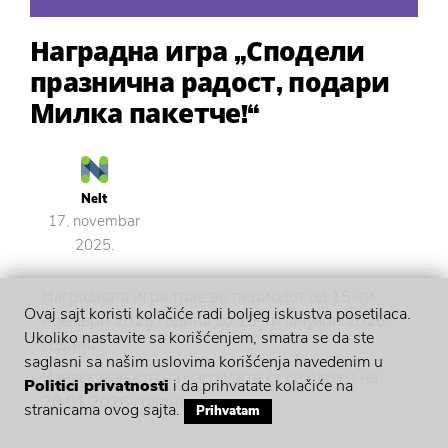
Наградна игра „Сподели
празнична радост, подари
Милка пакетче!“
Nelt
17. novembar
2025.
Наградната игра трае во периодот од 15-ти
Ovaj sajt koristi kolačiće radi boljeg iskustva posetilaca.
ноември 2025 година до 15-ти јануари 2026
Ukoliko nastavite sa korišćenjem, smatra se da ste
година.
saglasni sa našim uslovima korišćenja navedenim u
Извлекувањето на наградите ќе се одржи на
Politici privatnosti
i da prihvatate kolačiće na
20.01.2026 година.
stranicama ovog sajta.
Prihvatam
Официјалните правила за наградната игра