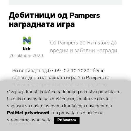
Добитници од Pampers
наградната игра
Со Pampers во Ramstore до
Nelt
вредни и забавни награди.
26. oktobar 2020.
Во периодот од 07.09.-07.10.2020г беше
спроведена наградната игра “Со Pampers во
Ramstore до вредни и забавни награди“ во
Рамстор маркетите. Извлекувањето се одржа на
Ovaj sajt koristi kolačiće radi boljeg iskustva posetilaca.
22.10.2020г во 12ч во Рамстор Центар, Скопје.
Ukoliko nastavite sa korišćenjem, smatra se da ste
saglasni sa našim uslovima korišćenja navedenim u
Во продолжение листа на добитници:
линк
Politici privatnosti
i da prihvatate kolačiće na
stranicama ovog sajta.
Prihvatam
PRETRAŽI