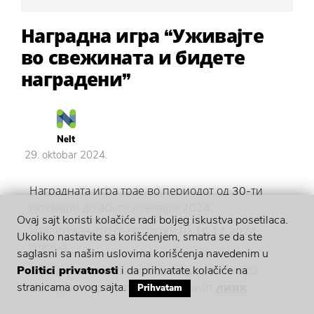
Наградна игра “Уживајте
во свежината и бидете
наградени”
Nelt
29. oktobar 2024.
Наградната игра трае во периодот од 30-ти
октомври до 30-ти ноември 2024.
Ovaj sajt koristi kolačiće radi boljeg iskustva posetilaca.
Извлекувањето ќе се одржи на 16.12.2024
Ukoliko nastavite sa korišćenjem, smatra se da ste
година.
saglasni sa našim uslovima korišćenja navedenim u
Politici privatnosti
i da prihvatate kolačiće na
Официјалните правила за наградната игра
stranicama ovog sajta.
може да ги прочитате на следниот
линк
.
Prihvatam