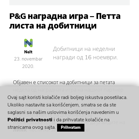
P&G наградна игра – Петта
листа на добитници
Добитници на неделни
Nelt
награди од 16 ноември.
23. novembar
2020.
Објавен е списокот на добитници за петата
недела од наградната игра на нашиот партнер
Procter & Gamble. Датум на извлекување беше
Ovaj sajt koristi kolačiće radi boljeg iskustva posetilaca.
16 ноември 2020.
Ukoliko nastavite sa korišćenjem, smatra se da ste
saglasni sa našim uslovima korišćenja navedenim u
Целосната листа на добитници за
Politici privatnosti
i da prihvatate kolačiće na
извлекувањето на 16.11 можете да ја видите на
stranicama ovog sajta.
Prihvatam
линк
Честитки за победниците!