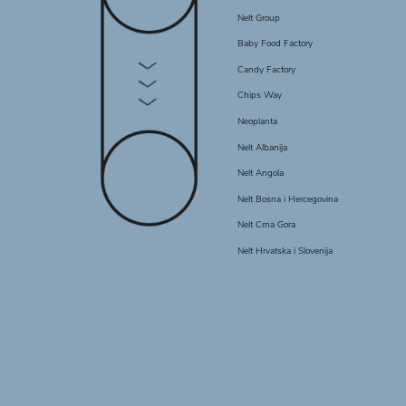
Nelt Group
Baby Food Factory
Candy Factory
Chips Way
Neoplanta
Nelt Albanija
Nelt Angola
Nelt Bosna i Hercegovina
Nelt Crna Gora
Nelt Hrvatska i Slovenija
Nelt Kosovo
Nelt Mozambik
Nelt Rumunija
Nelt Severna Makedonija
Nelt Srbija