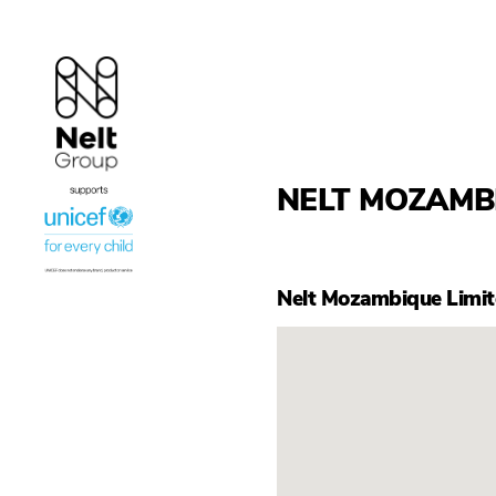
NELT MOZAMB
Nelt Mozambique Limi