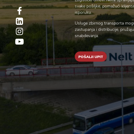
svake pošiljke, pomažući klijen
isporuku.
Usluge zbirnog transporta mogu
zastupanja i distribucije, pružaj
snabdevanja.
POŠALJI UPIT