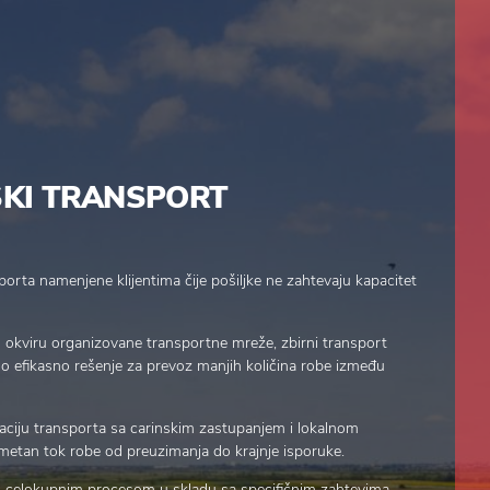
SKI TRANSPORT
orta namenjene klijentima čije pošiljke ne zahtevaju kapacitet
u okviru organizovane transportne mreže, zbirni transport
vno efikasno rešenje za prevoz manjih količina robe između
aciju transporta sa carinskim zastupanjem i lokalnom
metan tok robe od preuzimanja do krajnje isporuke.
aju celokupnim procesom u skladu sa specifičnim zahtevima