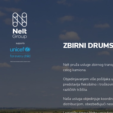
ZBIRNI DRUM
Nelt pruža usluge zbirnog transp
celog kamiona.
Objedinjavanjem više pošiljaka 
predstavlja fleksibilno i troško
različitih tržišta.
Naša usluga objedinjuje koordin
distribucijom, obezbeđujući nes
Logistički timovi Nelta upravlj