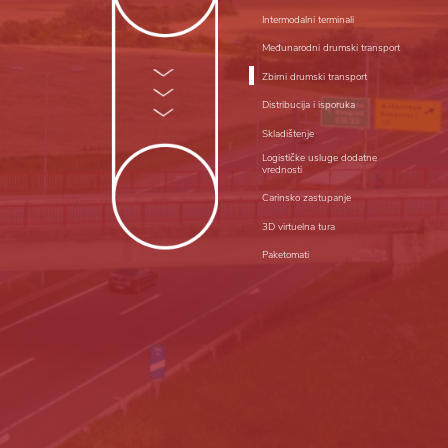
Intermodalni terminali
Međunarodni drumski transport
Zbirni drumski transport
Distribucija i isporuka
Skladištenje
Logističke usluge dodatne
vrednosti
Carinsko zastupanje
3D virtuelna tura
Paketomati