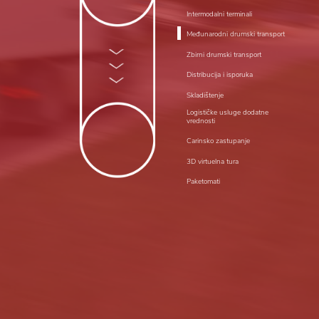
Intermodalni terminali
Međunarodni drumski transport
Zbirni drumski transport
Distribucija i isporuka
Skladištenje
Logističke usluge dodatne
vrednosti
Carinsko zastupanje
3D virtuelna tura
Paketomati