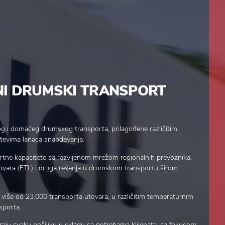
I DRUMSKI TRANSPORT
 i domaćeg drumskog transporta, prilagođene različitim
htevima lanaca snabdevanja.
tne kapacitete sa razvijenom mrežom regionalnih prevoznika,
ovara (FTL) i druga rešenja u drumskom transportu širom
više od 23.000 transporta utovara, u različitim temperaturnim
nsporta.
iraju svaku pošiljku u skladu sa potrebama klijenata, sa fokusom