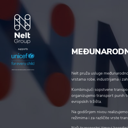
MEĐUNARODN
Nelt pruža usluge međunarodnog
vrstama robe, industrijama i za
Kombinujući sopstvene transpor
organizujemo transport punih t
evropskih tržišta.
Na godišnjem nivou realizujemo 
režimima i za različite vrste tra
Naši transportni timovi koordin