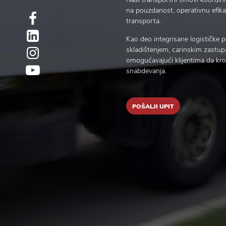
na pouzdanost, operativnu efi
transporta.
Kao deo integrisane logističke
skladištenjem, carinskim zastu
omogućavajući klijentima da kro
snabdevanja.
POŠALJI UPIT