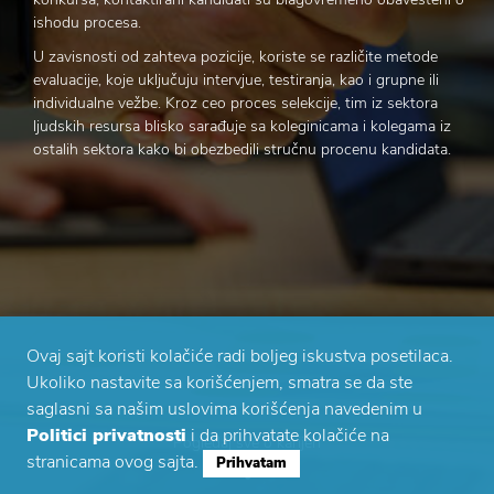
ishodu procesa.
U zavisnosti od zahteva pozicije, koriste se različite metode
evaluacije, koje uključuju intervjue, testiranja, kao i grupne ili
individualne vežbe. Kroz ceo proces selekcije, tim iz sektora
ljudskih resursa blisko sarađuje sa koleginicama i kolegama iz
ostalih sektora kako bi obezbedili stručnu procenu kandidata.
Ovaj sajt koristi kolačiće radi boljeg iskustva posetilaca.
Ukoliko nastavite sa korišćenjem, smatra se da ste
saglasni sa našim uslovima korišćenja navedenim u
Politici privatnosti
i da prihvatate kolačiće na
Pogledaj sve o karijeri
stranicama ovog sajta.
Prihvatam