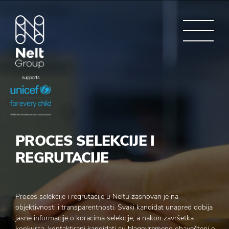
PROCES SELEKCIJE I
REGRUTACIJE
Proces selekcije i regrutacije u Neltu zasnovan je na
objektivnosti i transparentnosti. Svaki kandidat unapred dobija
jasne informacije o koracima selekcije, a nakon završetka
konkursa, kontaktirani kandidati su blagovremeno obavešteni o