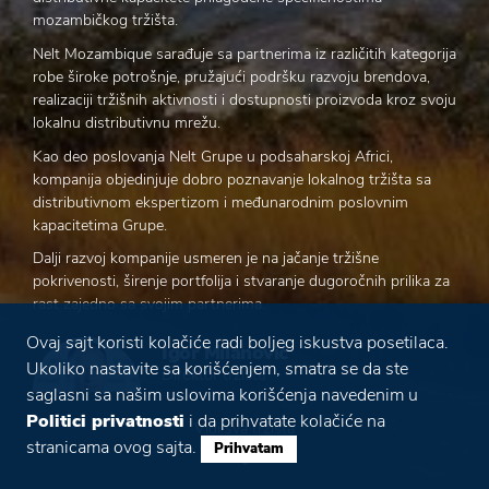
mozambičkog tržišta.
Nelt Mozambique sarađuje sa partnerima iz različitih kategorija
robe široke potrošnje, pružajući podršku razvoju brendova,
realizaciji tržišnih aktivnosti i dostupnosti proizvoda kroz svoju
lokalnu distributivnu mrežu.
Kao deo poslovanja Nelt Grupe u podsaharskoj Africi,
kompanija objedinjuje dobro poznavanje lokalnog tržišta sa
distributivnom ekspertizom i međunarodnim poslovnim
kapacitetima Grupe.
Dalji razvoj kompanije usmeren je na jačanje tržišne
pokrivenosti, širenje portfolija i stvaranje dugoročnih prilika za
rast zajedno sa svojim partnerima.
Ovaj sajt koristi kolačiće radi boljeg iskustva posetilaca.
Igor Milanović
Ukoliko nastavite sa korišćenjem, smatra se da ste
Direktor tržišta
saglasni sa našim uslovima korišćenja navedenim u
Politici privatnosti
i da prihvatate kolačiće na
Vidi sva tržišta
stranicama ovog sajta.
Prihvatam
87
300