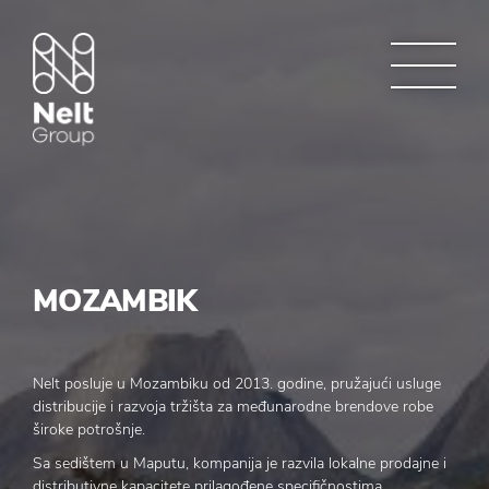
MOZAMBIK
Nelt posluje u Mozambiku od 2013. godine, pružajući usluge
distribucije i razvoja tržišta za međunarodne brendove robe
široke potrošnje.
Sa sedištem u Maputu, kompanija je razvila lokalne prodajne i
distributivne kapacitete prilagođene specifičnostima