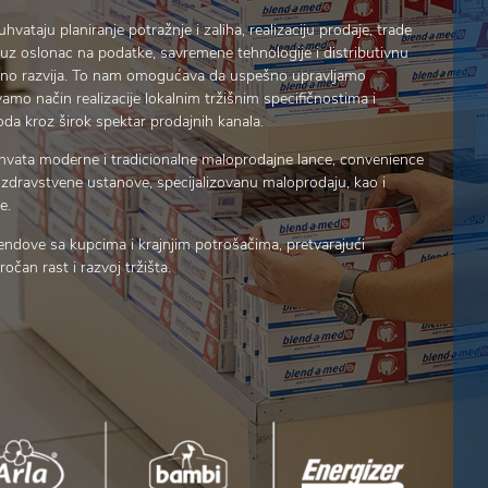
vataju planiranje potražnje i zaliha, realizaciju prodaje, trade
 uz oslonac na podatke, savremene tehnologije i distributivnu
irano razvija. To nam omogućava da uspešno upravljamo
vamo način realizacije lokalnim tržišnim specifičnostima i
a kroz širok spektar prodajnih kanala.
vata moderne i tradicionalne maloprodajne lance, convenience
 i zdravstvene ustanove, specijalizovanu maloprodaju, kao i
e.
dove sa kupcima i krajnjim potrošačima, pretvarajući
očan rast i razvoj tržišta.