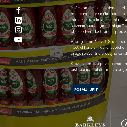
Naše komercijalne aktivnosti obuh
marketing i korisničku podršku,
infrastrukturu koja se kontinu
složenim portfolijima, prilagođa
obezbedimo dostupnost proizvod
Prodajna mreža Nelt Grupe obuh
i petrol kanale, kioske, apoteke
druge relevantne prodajne kanal
Kroz ovu mrežu povezujemo bren
distribuciju u platformu za dugor
POŠALJI UPIT