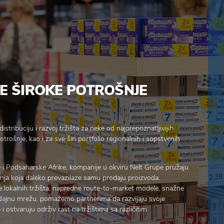
E ŠIROKE POTROŠNJE
istribuciju i razvoj tržišta za neke od najprepoznatljivijih
rošnje, kao i za sve širi portfolio regionalnih i sopstvenih
 i Podsaharske Afrike, kompanije u okviru Nelt Grupe pružaju
nja koja daleko prevazilaze samu prodaju proizvoda.
lokalnih tržišta, napredne route-to-market modele, snažne
dajnu mrežu, pomažemo partnerima da razvijaju svoje
 ostvaruju održiv rast na tržištima sa različitim