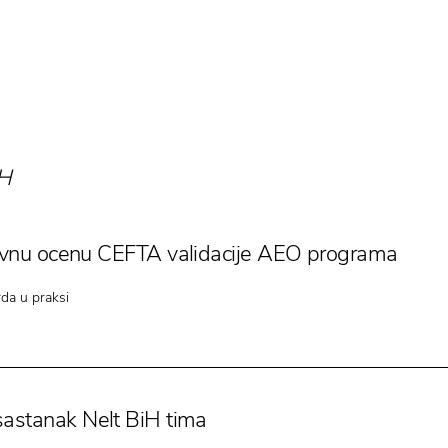
iH
tivnu ocenu CEFTA validacije AEO programa
da u praksi
sastanak Nelt BiH tima