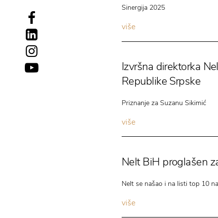
Sinergija 2025
više
Izvršna direktorka Ne
Republike Srpske
Priznanje za Suzanu Sikimić
više
Nelt BiH proglašen za
Nelt se našao i na listi top 10 n
više