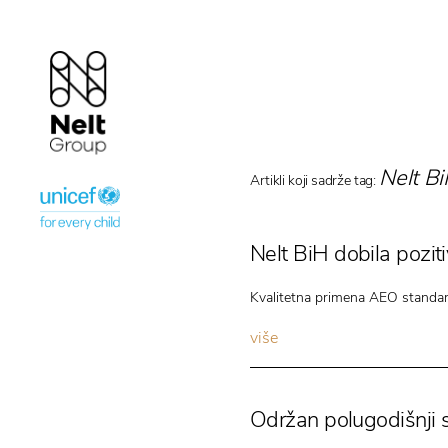
Nelt B
Artikli koji sadrže tag:
Nelt BiH dobila pozi
Kvalitetna primena AEO standar
više
Održan polugodišnji 