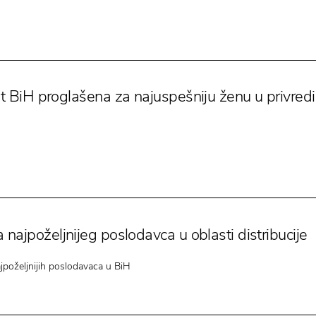
lt BiH proglašena za najuspešniju ženu u privredi
 najpoželjnijeg poslodavca u oblasti distribucije
ajpoželjnijih poslodavaca u BiH