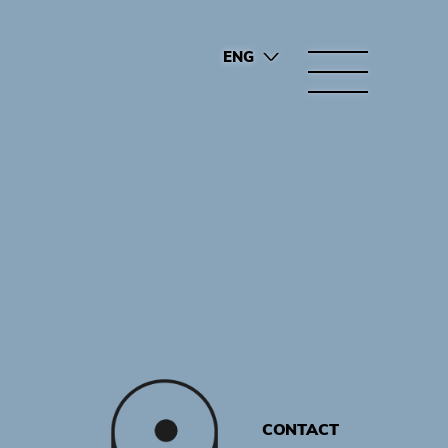
ENG
SRB
CONTACT