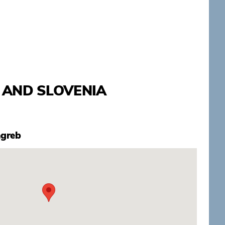
 AND SLOVENIA
agreb