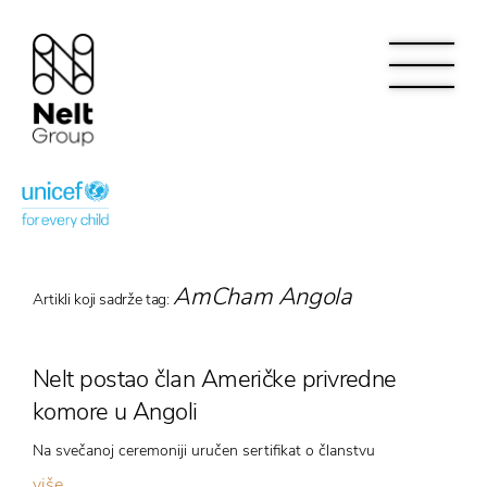
AmCham Angola
Artikli koji sadrže tag:
Nelt postao član Američke privredne
komore u Angoli
Na svečanoj ceremoniji uručen sertifikat o članstvu
više