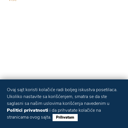
Ovaj sajt koristi kolačiće radi boljeg iskustva posetilaca.
Ukoliko nastavite sa korišćenjem, smatra se da ste
saglasni sa našim uslovima korišćenja navedenim u
Politici privatnosti
i da prihvatate kolačiće na
stranicama ovog sajta.
Prihvatam