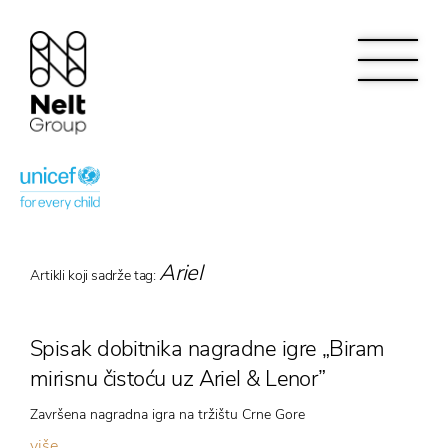
Ariel
Artikli koji sadrže tag:
Spisak dobitnika nagradne igre „Biram
mirisnu čistoću uz Ariel & Lenor”
Završena nagradna igra na tržištu Crne Gore
više