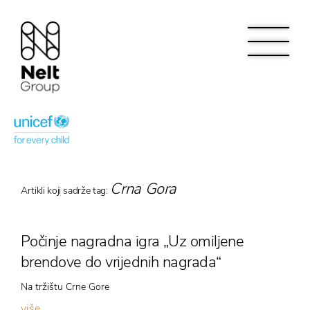
Crna Gora
Artikli koji sadrže tag:
Počinje nagradna igra „Uz omiljene
brendove do vrijednih nagrada“
Na tržištu Crne Gore
više