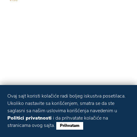
Ovaj sajt koristi kolačiće radi boljeg iskustva posetilaca.
Ukoliko nastavite sa korišćenjem, smatra se da ste
saglasni sa našim uslovima korišćenja navedenim u
Politici privatnosti
i da prihvatate kolačiće na
stranicama ovog sajta.
Prihvatam