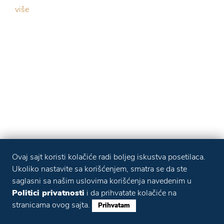
više
Ovaj sajt koristi kolačiće radi boljeg iskustva posetilaca.
Ukoliko nastavite sa korišćenjem, smatra se da ste
saglasni sa našim uslovima korišćenja navedenim u
Politici privatnosti
i da prihvatate kolačiće na
stranicama ovog sajta.
Prihvatam