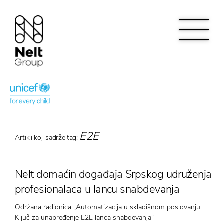
E2E
Artikli koji sadrže tag:
Nelt domaćin događaja Srpskog udruženja
profesionalaca u lancu snabdevanja
Održana radionica „Automatizacija u skladišnom poslovanju:
Ključ za unapređenje E2E lanca snabdevanja“