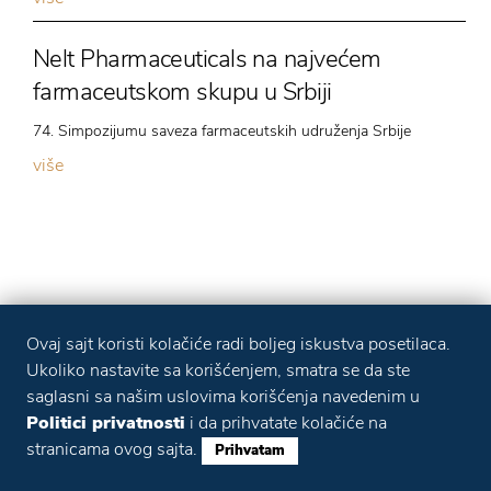
Nelt Pharmaceuticals na najvećem
farmaceutskom skupu u Srbiji
74. Simpozijumu saveza farmaceutskih udruženja Srbije
više
Ovaj sajt koristi kolačiće radi boljeg iskustva posetilaca.
Ukoliko nastavite sa korišćenjem, smatra se da ste
saglasni sa našim uslovima korišćenja navedenim u
Politici privatnosti
i da prihvatate kolačiće na
stranicama ovog sajta.
Prihvatam