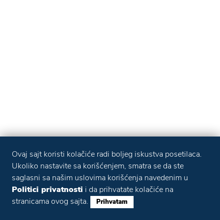
Ovaj sajt koristi kolačiće radi boljeg iskustva posetilaca.
Ukoliko nastavite sa korišćenjem, smatra se da ste
saglasni sa našim uslovima korišćenja navedenim u
Politici privatnosti
i da prihvatate kolačiće na
stranicama ovog sajta.
Prihvatam