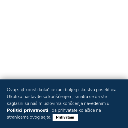
Ovaj sajt koristi kolačiće radi boljeg iskustva posetilaca.
Ukoliko nastavite sa korišćenjem, smatra se da ste
saglasni sa našim uslovima korišćenja navedenim u
Politici privatnosti
i da prihvatate kolačiće na
stranicama ovog sajta.
Prihvatam