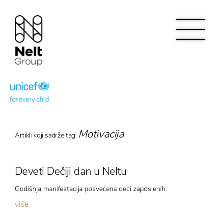
Motivacija
Artikli koji sadrže tag:
Deveti Dečiji dan u Neltu
Godišnja manifestacija posvećena deci zaposlenih.
više