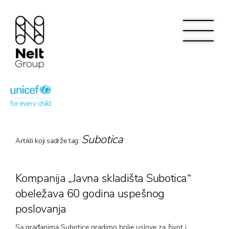
Subotica
Artikli koji sadrže tag:
Kompanija „Javna skladišta Subotica“
obeležava 60 godina uspešnog
poslovanja
Sa građanima Subotice gradimo bolje uslove za život i