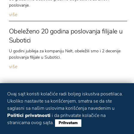
poslovanje.
više
Obeleženo 20 godina poslovanja filijale u
Subotici
U godini jubileja za kompaniju Nelt, obeležili smo i 2 decenije
poslovanja filijale u Subotici.
više
Ovaj sajt koristi kolačiće radi boljeg iskustva posetilaca.
Ukoliko nastavite sa korišćenjem, smatra se da ste
saglasni sa našim uslovima korišćenja navedenim u
Politici privatnosti
i da prihvatate kolačiće na
stranicama ovog sajta.
Prihvatam