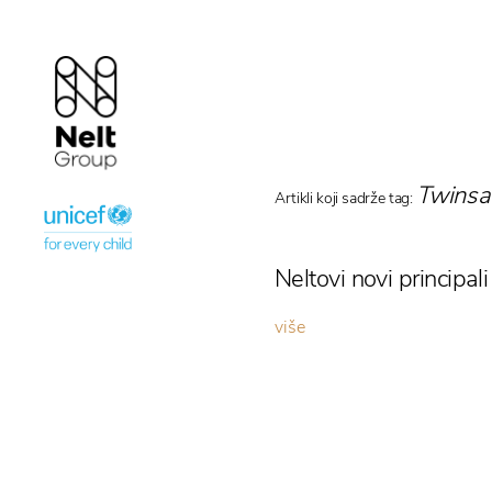
Twinsa
Artikli koji sadrže tag:
Neltovi novi principal
više