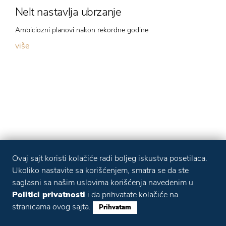
Nelt nastavlja ubrzanje
Ambiciozni planovi nakon rekordne godine
više
Ovaj sajt koristi kolačiće radi boljeg iskustva posetilaca.
Ukoliko nastavite sa korišćenjem, smatra se da ste
saglasni sa našim uslovima korišćenja navedenim u
Politici privatnosti
i da prihvatate kolačiće na
stranicama ovog sajta.
Prihvatam