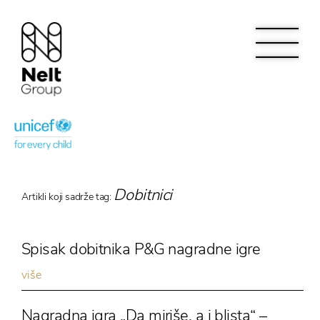
Dobitnici
Artikli koji sadrže tag:
Spisak dobitnika P&G nagradne igre
više
Nagradna igra „Da miriše, a i blista“ –