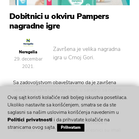
Dobitnici u okviru Pampers
nagradne igre
Završena je velika nagradna
Neregelia
igra u Crnoj Gori.
29. decembar
2021.
Sa zadovoljstvom obaveštavamo da je završena
velika nagradna igra koju smo, u saradnji sa našim
dugogodišnjim principalom, organizovali na teritoriji
Ovaj sajt koristi kolačiće radi boljeg iskustva posetilaca.
Crne Gore.
Pampers nagradna igra
je otpočela u
Ukoliko nastavite sa korišćenjem, smatra se da ste
oktobru.
saglasni sa našim uslovima korišćenja navedenim u
Politici privatnosti
i da prihvatate kolačiće na
Kupovinom bilo kojeg Pampers proizvoda u
stranicama ovog sajta.
Prihvatam
vrijednosti od minimum 10 EUR, učesnici su imali
priliku da učestvuju popunjavanjem ličnih podataka