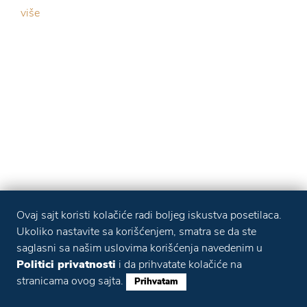
više
Ovaj sajt koristi kolačiće radi boljeg iskustva posetilaca.
Ukoliko nastavite sa korišćenjem, smatra se da ste
saglasni sa našim uslovima korišćenja navedenim u
Politici privatnosti
i da prihvatate kolačiće na
stranicama ovog sajta.
Prihvatam