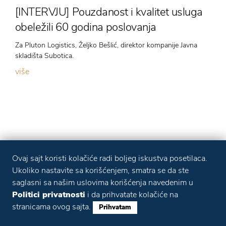
[INTERVJU] Pouzdanost i kvalitet usluga
obeležili 60 godina poslovanja
Za Pluton Logistics, Željko Bešlić, direktor kompanije Javna
skladišta Subotica.
više
Ovaj sajt koristi kolačiće radi boljeg iskustva posetilaca.
Ukoliko nastavite sa korišćenjem, smatra se da ste
saglasni sa našim uslovima korišćenja navedenim u
Politici privatnosti
i da prihvatate kolačiće na
stranicama ovog sajta.
Prihvatam