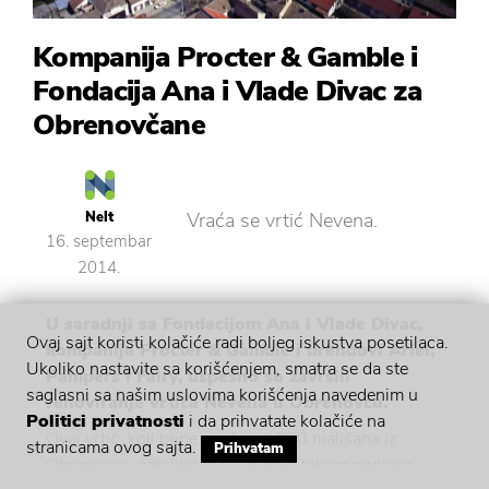
Kompanija Procter & Gamble i
Fondacija Ana i Vlade Divac za
Obrenovčane
Nelt
Vraća se vrtić Nevena.
16. septembar
2014.
U saradnji sa Fondacijom Ana i Vlade Divac,
Ovaj sajt koristi kolačiće radi boljeg iskustva posetilaca.
kompanija Procter & Gamble i brendovi Ariel,
Ukoliko nastavite sa korišćenjem, smatra se da ste
Pampers i Fairy, uspešno su završili
saglasni sa našim uslovima korišćenja navedenim u
renoviranje vrtića Nevena u Obrenovcu.
Politici privatnosti
i da prihvatate kolačiće na
Ovaj vrtić, koji brine o više od 380 mališana iz
stranicama ovog sajta.
Prihvatam
Obrenovca, ozbiljno je nastradao tokom poplava