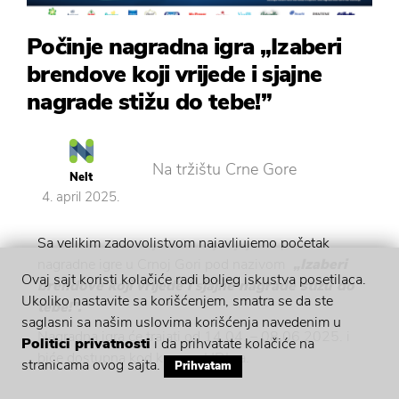
Počinje nagradna igra „Izaberi
brendove koji vrijede i sjajne
nagrade stižu do tebe!”
Na tržištu Crne Gore
Nelt
4. april 2025.
Sa velikim zadovoljstvom najavljujemo početak
nagradne igre u Crnoj Gori pod nazivom
„Izaberi
Ovaj sajt koristi kolačiće radi boljeg iskustva posetilaca.
brendove koji vrijede i sjajne nagrade stižu do
Ukoliko nastavite sa korišćenjem, smatra se da ste
tebe!”.
saglasni sa našim uslovima korišćenja navedenim u
Nagradna igra će trajati od 14.04. – 08.06.2025. i
Politici privatnosti
i da prihvatate kolačiće na
biće dostupna kod kupaca HDL-a.
stranicama ovog sajta.
Prihvatam
Mehanizam nagradne igre: