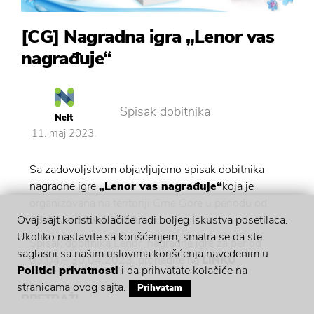
[CG] Nagradna igra „Lenor vas
nagrađuje“
Spisak dobitnika
Nelt
11. maj 2023.
Sa zadovoljstvom objavljujemo spisak dobitnika
nagradne igre
„Lenor vas nagrađuje“
koja je
organizovana na teritoriji Crne Gore u periodu od
03.04. – 30.04.2023.
Ovaj sajt koristi kolačiće radi boljeg iskustva posetilaca.
Ukoliko nastavite sa korišćenjem, smatra se da ste
Spisak dobitnika Lenor nagradne igre za period
saglasni sa našim uslovima korišćenja navedenim u
03.04.– 30.04.2023. pronađite na
LINKU
.
Politici privatnosti
i da prihvatate kolačiće na
stranicama ovog sajta.
Prihvatam
PRETRAŽI