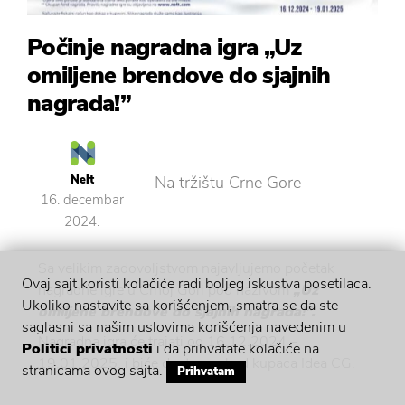
Počinje nagradna igra „Uz
omiljene brendove do sjajnih
nagrada!”
Nelt
Na tržištu Crne Gore
16. decembar
2024.
Sa velikim zadovoljstvom najavljujemo početak
Ovaj sajt koristi kolačiće radi boljeg iskustva posetilaca.
nagradne igre u Crnoj Gori pod nazivom
„Uz
Ukoliko nastavite sa korišćenjem, smatra se da ste
omiljene brendove do sjajnih nagrada!”.
saglasni sa našim uslovima korišćenja navedenim u
Nagradna igra će trajati od 16.12.2024 –
Politici privatnosti
i da prihvatate kolačiće na
19.01.2025. i biće dostupne kod kupaca Idea CG.
stranicama ovog sajta.
Prihvatam
Mehanizam nagradne igre: