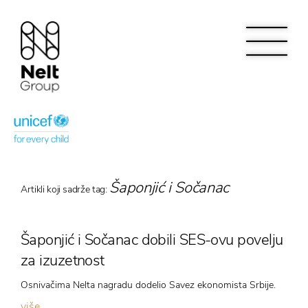
Šaponjić i Sočanac
Artikli koji sadrže tag:
Šaponjić i Sočanac dobili SES-ovu povelju
za izuzetnost
Osnivačima Nelta nagradu dodelio Savez ekonomista Srbije.
više