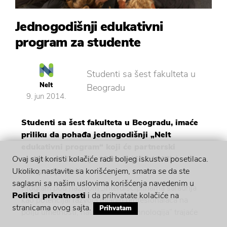
Jednogodišnji edukativni
program za studente
Studenti sa šest fakulteta u
Nelt
Beogradu
9. jun 2014.
Studenti sa šest fakulteta u Beogradu, imaće
priliku da pohađa jednogodišnji „Nelt
edukativni program“ koji će partnerski
realizovati Galerija 12 Hub (G12 HUB) i
Ovaj sajt koristi kolačiće radi boljeg iskustva posetilaca.
kompanija Nelt.
Ukoliko nastavite sa korišćenjem, smatra se da ste
saglasni sa našim uslovima korišćenja navedenim u
Program pod nazivom „Interdisciplinarna saradnja
Politici privatnosti
i da prihvatate kolačiće na
kao potencijal razvoja mladih profesionalaca na
stranicama ovog sajta.
Prihvatam
polju umetnosti, nauke i novih tehnologija“ trajaće
godinu dana, kroz 19 predavanja za studente