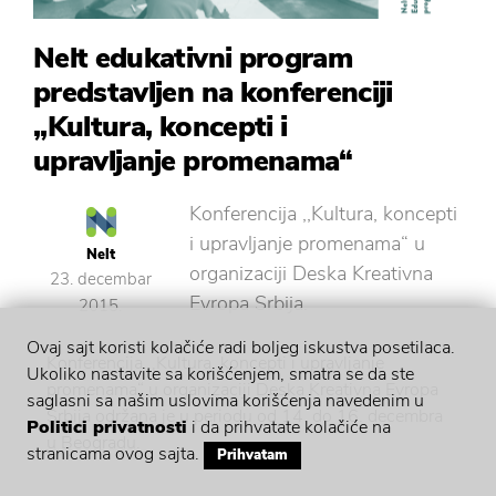
Nelt edukativni program
predstavljen na konferenciji
,,Kultura, koncepti i
upravljanje promenama“
Konferencija ,,Kultura, koncepti
i upravljanje promenama“ u
Nelt
organizaciji Deska Kreativna
23. decembar
Evropa Srbija.
2015.
Ovaj sajt koristi kolačiće radi boljeg iskustva posetilaca.
Konferencija ,,Kultura, koncepti i upravljanje
Ukoliko nastavite sa korišćenjem, smatra se da ste
promenama“ u organizaciji Deska Kreativna Evropa
saglasni sa našim uslovima korišćenja navedenim u
Srbija održana je u periodu od 14. do 16. decembra
Politici privatnosti
i da prihvatate kolačiće na
u Beogradu.
stranicama ovog sajta.
Prihvatam
Na konferenciji su predstavljeni različiti modeli