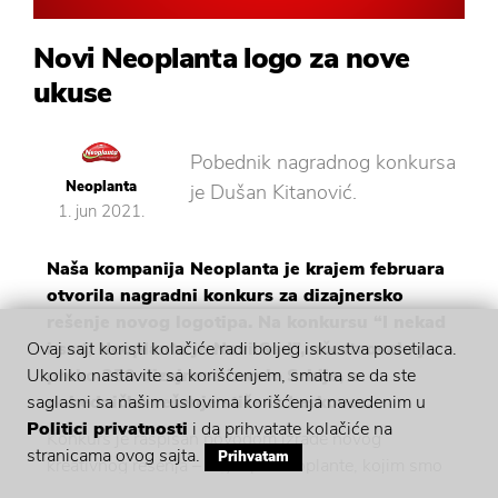
Novi Neoplanta logo za nove
ukuse
Pobednik nagradnog konkursa
Neoplanta
je Dušan Kitanović.
1. jun 2021.
Naša kompanija Neoplanta je krajem februara
otvorila nagradni konkurs za dizajnersko
rešenje novog logotipa. Na konkursu “I nekad
i sad, Neoplanta je Novi Sad”, učestvovalo je
Ovaj sajt koristi kolačiće radi boljeg iskustva posetilaca.
preko 250 dizajnera iz cele Srbije, a
Ukoliko nastavite sa korišćenjem, smatra se da ste
pobedničko rešenje stiže iz Leskovca.
saglasni sa našim uslovima korišćenja navedenim u
Politici privatnosti
i da prihvatate kolačiće na
Konkurs je raspisan povodom izrade novog
stranicama ovog sajta.
Prihvatam
kreativnog rešenja – logotipa Neoplante, kojim smo
želeli da učvrstimo vezu sa Novim Sadom, čiji