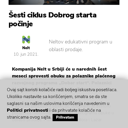
Šesti ciklus Dobrog starta
počinje
Neltov edukativni program u
Nelt
oblasti prodaje.
10. jun 2021.
Kompanija Nelt u Srbiji će u narednih šest
meseci sprovesti obuku za polaznike plaćenog
razvojnog programa „Dobar start“. Polaznici
šeste generacije su se pridružili Neltovom
Ovaj sajt koristi kolačiće radi boljeg iskustva posetilaca.
timu 4. juna.
Ukoliko nastavite sa korišćenjem, smatra se da ste
saglasni sa našim uslovima korišćenja navedenim u
Pažljivim procesom selekcije, odabrano je šestoro
Politici privatnosti
i da prihvatate kolačiće na
polaznika Neltovog prepoznatog programa obuke u
stranicama ovog sajta.
Prihvatam
oblasti prodaje. Polaznici su: Teodora i Lazar
Đorđević, Dimitrije Maričić, Nikola Mijović, Nikola