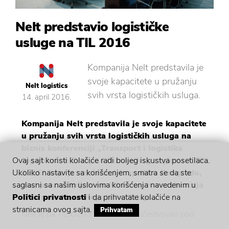
Nelt predstavio logističke
usluge na TIL 2016
Kompanija Nelt predstavila je
svoje kapacitete u pružanju
Nelt logistics
svih vrsta logističkih usluga.
14. april 2016.
Kompanija Nelt predstavila je svoje kapacitete
u pružanju svih vrsta logističkih usluga na
biznis konferenciji „Transport i logistika
Jugoistočne Evrope i Dunavskog regiona – TIL
Ovaj sajt koristi kolačiće radi boljeg iskustva posetilaca.
2016“ koja je održana 14. aprila u Beogradu,
Ukoliko nastavite sa korišćenjem, smatra se da ste
pod pokroviteljstvom Ministarstva saobraćaja
saglasni sa našim uslovima korišćenja navedenim u
i infrastrukture Republike Srbije.
Politici privatnosti
i da prihvatate kolačiće na
stranicama ovog sajta.
Prihvatam
Nelt je na TIL biznis konferenciji učestvovao pod
sloganom „Nelt the way of logistics“ predstavljajući