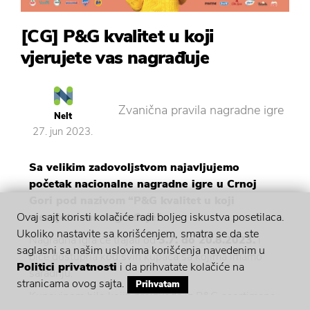
[CG] P&G kvalitet u koji
vjerujete vas nagrađuje
Zvanična pravila nagradne igre
Nelt
27. jun 2023.
Sa velikim zadovoljstvom najavljujemo
početak nacionalne nagradne igre u Crnoj
Gori pod nazivom
“P&G kvalitet u koji
vjerujete vas nagrađuje“.
Ovaj sajt koristi kolačiće radi boljeg iskustva posetilaca.
Ukoliko nastavite sa korišćenjem, smatra se da ste
Nagradna igra će trajati od
3.7. do 20.8.2023.
i
saglasni sa našim uslovima korišćenja navedenim u
biće dostupna kod svih kupaca sa kojima imamo
Politici privatnosti
i da prihvatate kolačiće na
saradnju.
stranicama ovog sajta.
Prihvatam
Kupovinom bilo kojih proizvoda iz P&G asortimana