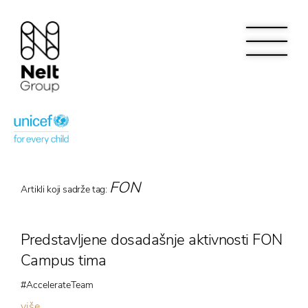
FON
Artikli koji sadrže tag:
Predstavljene dosadašnje aktivnosti FON
Campus tima
#AccelerateTeam
više