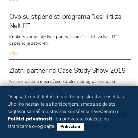
Ovo su stipendisti programa “Jesi li ti za
Nelt IT”
Konkurs kompanije Nelt pod nazivom “Jesi li ti za Nelt IT”
uspešno je zatvoren.
više
Zlatni partner na Case Study Show 2019
Nelt se našao u ulozi učesnika, ali i zlatnog partnera, na
ovogodišnjoj manifestaciji.
Ovaj sajt koristi kolačiće radi boljeg iskustva posetilaca.
više
Ukoliko nastavite sa korišćenjem, smatra se da ste
saglasni sa našim uslovima korišćenja navedenim u
Studenti FON-a u celodnevnoj poseti Neltu
Politici privatnosti
i da prihvatate kolačiće na
stranicama ovog sajta.
Studenti Fakulteta organizacionih nauka u Beogradu
Prihvatam
više