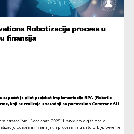
ations Robotizacija procesa u
 finansija
a započet je pilot projekat implementacije RPA (Robotic
me, koji se realizuje u saradnji sa partnerima Comtrade SI i
 strategijom „Accelerate 2025“ i razvojem digitalizacije,
atizaciju odabranih finansijskih procesa na tržištu Srbije, Severne