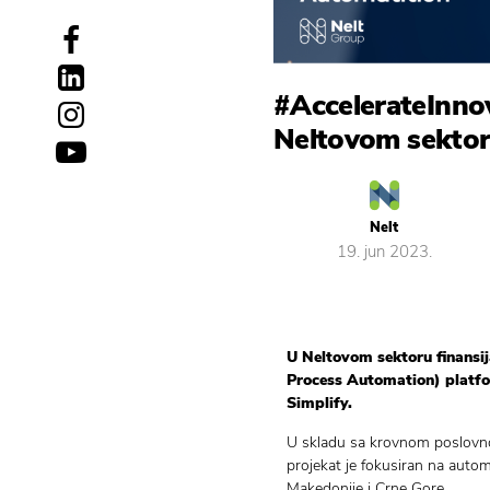
#AccelerateInnov
Neltovom sektoru
Nelt
19. jun 2023.
U Neltovom sektoru finansij
Process Automation) platfor
Simplify.
U skladu sa krovnom poslovnom
projekat je fokusiran na autom
Makedonije i Crne Gore.