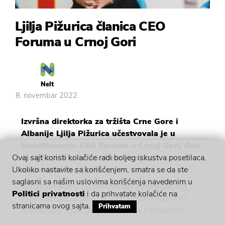
Ljilja Pižurica članica CEO
Foruma u Crnoj Gori
Nelt
8. novembar 2022.
Izvršna direktorka za tržišta Crne Gore i
Albanije Ljilja Pižurica učestvovala je u
konstituisanju CEO Foruma u Crnoj Gori. Ona
će biti i jedna od 16 članova ovog
Ovaj sajt koristi kolačiće radi boljeg iskustva posetilaca.
savjetodavnog tijela.
Ukoliko nastavite sa korišćenjem, smatra se da ste
saglasni sa našim uslovima korišćenja navedenim u
Konstituisanje ovog strateškog i savjetodavnog
Politici privatnosti
i da prihvatate kolačiće na
tijela Asocijacije, krovne liderske i menadžment
stranicama ovog sajta.
Prihvatam
organizacije Crne Gore, održano je u Podgorici
krajem oktobra. Cilj ovog udruženja jeste