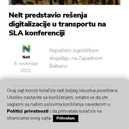
Nelt predstavio rešenja
digitalizacije u transportu na
SLA konferenciji
Najvećem logističkom
Nelt
događaju na Zapadnom
8. novembar
Balkanu
2022.
Naša kompanija učestvovala je na godišnjoj
Ovaj sajt koristi kolačiće radi boljeg iskustva posetilaca.
konferenciji Srpske Logističke Asocijacije u
Ukoliko nastavite sa korišćenjem, smatra se da ste
Beogradu. Ovaj najveći logistički događaj na
saglasni sa našim uslovima korišćenja navedenim u
Zapadnom Balkanu održan je početkom
Politici privatnosti
i da prihvatate kolačiće na
meseca u hotelu Crowne Plaza.
stranicama ovog sajta.
Prihvatam
Nenad Rakočević, menadžer za unapređenje