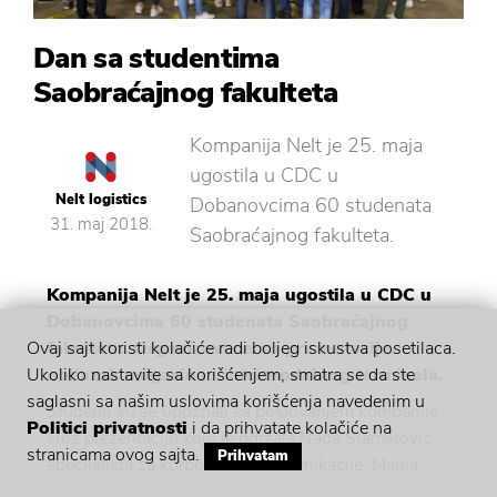
Dan sa studentima
Saobraćajnog fakulteta
Kompanija Nelt je 25. maja
ugostila u CDC u
Nelt logistics
Dobanovcima 60 studenata
31. maj 2018.
Saobraćajnog fakulteta.
Kompanija Nelt je 25. maja ugostila u CDC u
Dobanovcima 60 studenata Saobraćajnog
fakulteta. Organizovane su prezentacije,
Ovaj sajt koristi kolačiće radi boljeg iskustva posetilaca.
obilazak magacina i intermodalnog terminala.
Ukoliko nastavite sa korišćenjem, smatra se da ste
saglasni sa našim uslovima korišćenja navedenim u
Studenti su se upoznali sa poslovanjem kompanije
Politici privatnosti
i da prihvatate kolačiće na
kroz prezentaciju koju je održala Nada Stamatović,
stranicama ovog sajta.
Prihvatam
specijalista za korporativne komunikacije. Marija
Kosanović, supervizor za regrutaciju i selekciju,