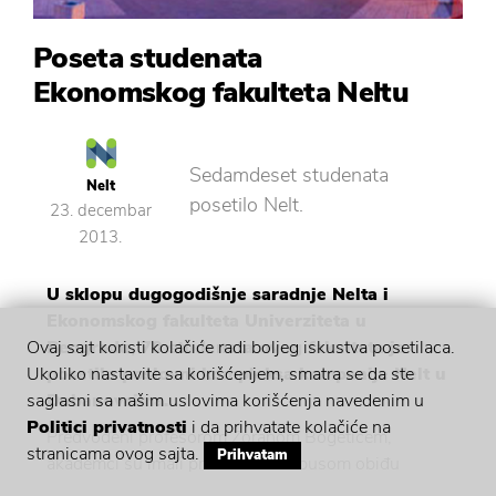
Poseta studenata
Ekonomskog fakulteta Neltu
Sedamdeset studenata
Nelt
posetilo Nelt.
23. decembar
2013.
U sklopu dugogodišnje saradnje Nelta i
Ekonomskog fakulteta Univerziteta u
Beogradu, 70 studenata ovog fakulteta je
Ovaj sajt koristi kolačiće radi boljeg iskustva posetilaca.
posetilo poslovni kompleksa kompanije Nelt u
Ukoliko nastavite sa korišćenjem, smatra se da ste
Dobanovcima.
saglasni sa našim uslovima korišćenja navedenim u
Politici privatnosti
i da prihvatate kolačiće na
Predvođeni profesorom Zoranom Bogetićem,
stranicama ovog sajta.
Prihvatam
akademci su imali priliku da autobusom obiđu
celokupan kompleks i dobiju informacije o strukturi i