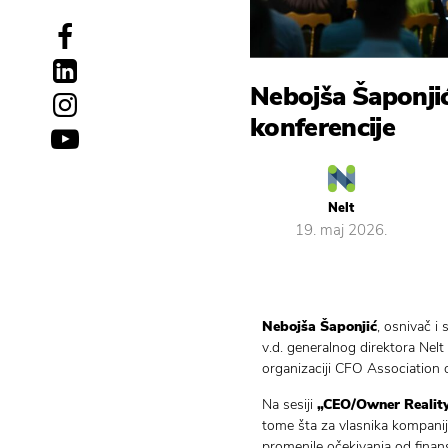
Nebojša Šaponjić
konferencije
Nelt
19. maj 2026.
Nebojša Šaponjić
, osnivač i
v.d. generalnog direktora Nelt
organizaciji CFO Association o
Na sesiji
„CEO/Owner Realit
tome šta za vlasnika kompanije
promenile očekivanja od finans