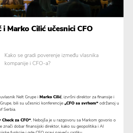
 i Marko Cilić učesnici CFO
Kako se gradi poverenje između vlasnika
kompanije i CFO-a?
 suvlasnik Nelt Grupe i
Marko Cilić
, izvršni direktor za finansije i
 Grupe, bili su učesnici konferencije
„CFO sa svrhom“
održanoj u
f Serbia.
y Check za CFO“
, Nebojša je u razgovoru sa Markom govorio o
 znači dobar finansijski direktor, kako su geopolitika i AI
ijske funkcije i gde CFO pravi najveću razliku.