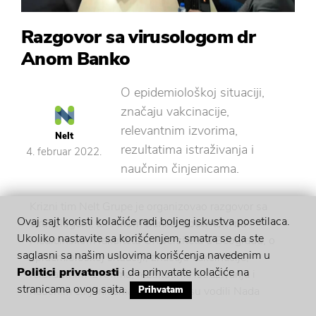
Razgovor sa virusologom dr
Anom Banko
O epidemiološkoj situaciji,
značaju vakcinacije,
relevantnim izvorima,
Nelt
rezultatima istraživanja i
4. februar 2022.
naučnim činjenicama.
Krizni tim Nelt Grupe je organizovao razgovor sa
Ovaj sajt koristi kolačiće radi boljeg iskustva posetilaca.
virusologom, Dr Anom Banko, docentom na
Ukoliko nastavite sa korišćenjem, smatra se da ste
Medicinskom fakultetu Univerziteta u Beogradu, o
saglasni sa našim uslovima korišćenja navedenim u
epidemiološkoj situaciji, značaju vakcinacije,
Politici privatnosti
i da prihvatate kolačiće na
relevantnim izvorima, rezultatima istraživanja i
stranicama ovog sajta.
naučnim činjenicama. Razgovor su vodili Nada
Prihvatam
Stamatović, specijalista korporativnih komunikacija i