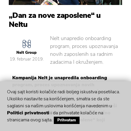
„Dan za nove zaposlene“ u
Neltu
Nelt unapredio onboarding
program, proces upoznavanja
Nelt Group
novih zaposlenih sa radnim
19. februar 2019.
zadacima I okruženjem.
Kompanija Nelt je unapredila onboarding
program, proces upoznavanja novih
zaposlenih sa radnim zadacima, okruženjem,
Ovaj sajt koristi kolačiće radi boljeg iskustva posetilaca.
kolektivom i organizacijom. U cilju
Ukoliko nastavite sa korišćenjem, smatra se da ste
jednostavnijeg adaptiranja pojedinca, počevši
saglasni sa našim uslovima korišćenja navedenim u
od ove godine, u Neltu se jednom mesečno
Politici privatnosti
i da prihvatate kolačiće na
organizuje „Dan za nove zaposlene“ koji
stranicama ovog sajta.
Prihvatam
okuplja zaposlene u svim gradovima u Srbiji i