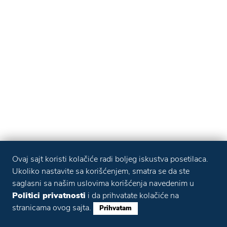
Ovaj sajt koristi kolačiće radi boljeg iskustva posetilaca.
Ukoliko nastavite sa korišćenjem, smatra se da ste
saglasni sa našim uslovima korišćenja navedenim u
Politici privatnosti
i da prihvatate kolačiće na
stranicama ovog sajta.
Prihvatam