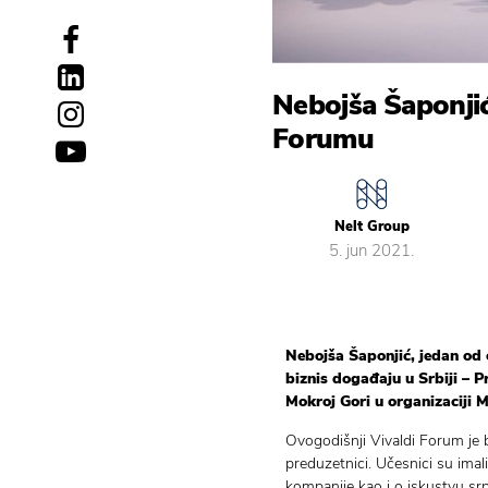
Nebojša Šaponjić
Forumu
Nelt Group
5. jun 2021.
Nebojša Šaponjić, jedan od 
biznis događaju u Srbiji – P
Mokroj Gori u organizaciji
Ovogodišnji Vivaldi Forum je 
preduzetnici. Učesnici su imal
kompanije kao i o iskustvu srp