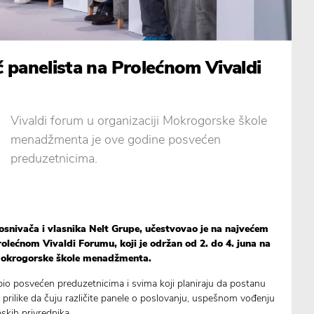
 panelista na Prolećnom Vivaldi
Vivaldi forum u organizaciji Mokrogorske škole
menadžmenta je ove godine posvećen
preduzetnicima.
osnivača i vlasnika Nelt Grupe, učestvovao je na najvećem
rolećnom Vivaldi Forumu, koji je održan od 2. do 4. juna na
 Mokrogorske škole menadžmenta.
bio posvećen preduzetnicima i svima koji planiraju da postanu
i prilike da čuju različite panele o poslovanju, uspešnom vođenju
skih privrednika.